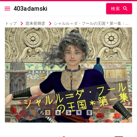
403adamski
検索
トップ
渡来亜輝彦
シャルル＝ダ・フールの王国＊第一集：城下町編＊青い夕方