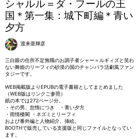
シャルル＝ダ・フールの王
国＊第一集：城下町編＊青い
夕方
渡来亜輝彦
三白眼の住所不定無職のお調子者シャー＝ルギィズと笑わ
ない舞姫のリーフィの砂漠の国のチャンバラ活劇風ファン
タジーです。
WEB掲載版よりEPUBの電子書籍としてまとめました
（WEB版はリンクご参照）
紙の本では272ページ分。
・その男、怠惰につき ・青い夕方
・雨情楼閣 ・ネズミとリーフィ
および番外編と人物紹介、挿絵。
BOOTHで販売している支援版と同じファイルとなってい
ます。