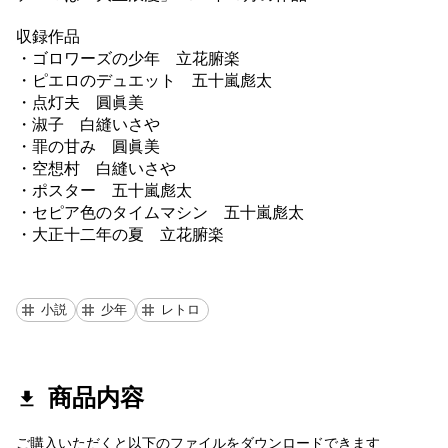
収録作品
・ゴロワーズの少年 立花腑楽
・ピエロのデュエット 五十嵐彪太
・点灯夫 圓眞美
・淑子 白縫いさや
・罪の甘み 圓眞美
・空想村 白縫いさや
・ポスター 五十嵐彪太
・セピア色のタイムマシン 五十嵐彪太
・大正十二年の夏 立花腑楽
小説
少年
レトロ
商品内容
ご購入いただくと以下のファイルをダウンロードできます