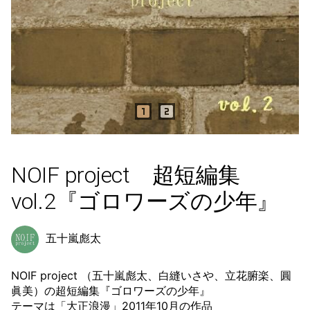
NOIF project 超短編集
vol.2『ゴロワーズの少年』
五十嵐彪太
NOIF project （五十嵐彪太、白縫いさや、立花腑楽、圓
眞美）の超短編集『ゴロワーズの少年』
テーマは「大正浪漫」2011年10月の作品