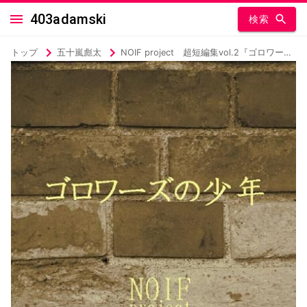
403adamski
検索
トップ
五十嵐彪太
NOIF project 超短編集vol.2『ゴロワーズの少年』